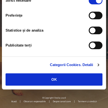
Strict necesare
consimțământului
RESTURI ORGANICE
Preferinţe
Părul
Statistice și de analiza
Publicitate terți
RESTURI MENAJERE
Categorii Cookies. Detalii
Prezervativul
OK
© Copyright Veolia 2026
Acasă
|
Obiceiuri responsabile
|
Despre canalizare
|
Termeni și condiții