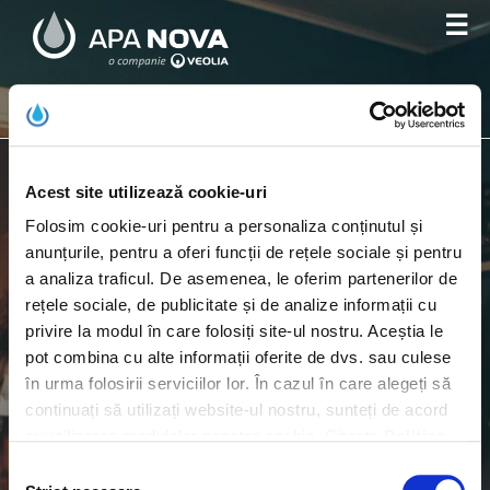
☰
Alege o poveste
Acest site utilizează cookie-uri
Folosim cookie-uri pentru a personaliza conținutul și
anunțurile, pentru a oferi funcții de rețele sociale și pentru
a analiza traficul. De asemenea, le oferim partenerilor de
rețele sociale, de publicitate și de analize informații cu
RESTURI ALIMENTARE
privire la modul în care folosiți site-ul nostru. Aceștia le
Uleiul de gătit
pot combina cu alte informații oferite de dvs. sau culese
în urma folosirii serviciilor lor. În cazul în care alegeți să
continuați să utilizați website-ul nostru, sunteți de acord
cu utilizarea modulelor noastre cookie. Citește
Politica
de cookie-uri
Selecția